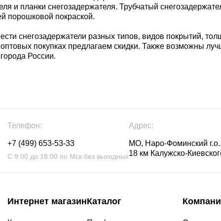
ля и планки снегозадержателя. Трубчатый снегозадержатель
ей порошковой покраской.
сти снегозадержатели разных типов, видов покрытий, тол
 оптовых покупках предлагаем скидки. Также возможны л
 города России.
Телефон:
Адрес:
+7 (499) 653-53-33
МО, Наро-Фоминский г.о.,
18 км Калужско-Киевского
С 9:00 до 18:00 по Мск без выходных
Интернет магазин
Каталог
Компани