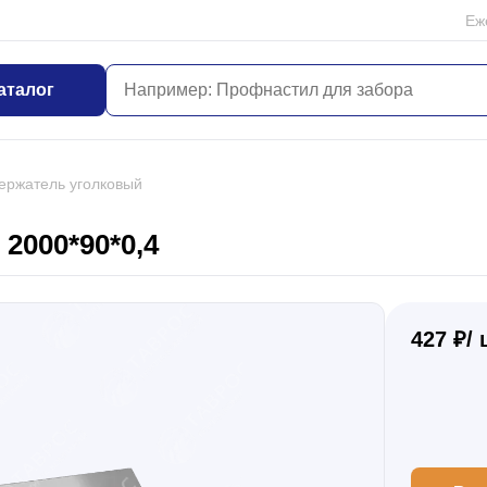
Еж
аталог
ержатель уголковый
2000*90*0,4
427 ₽/