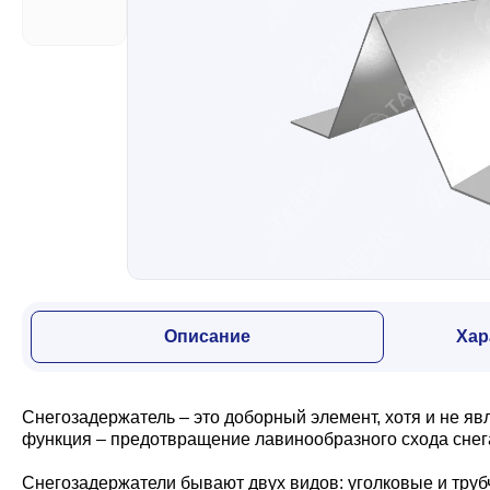
Забор
Кровля
Водосточная система
Профили для гипсокартона
Описание
Хар
Дача и сад
Снегозадержатель – это доборный элемент, хотя и не я
Другие товары
функция – предотвращение лавинообразного схода снега
Снегозадержатели бывают двух видов: уголковые и труб