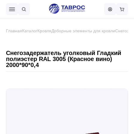
Назад в меню
Главная
Каталог
Кровля
Доборные элементы для кровли
Снегозад
Профнастил
Снегозадержатель уголковый Гладкий
полиэстер RAL 3005 (Красное вино)
2000*90*0,4
Металлочерепица
Металлический штакетник
Чёрный металлопрокат
Сваи винтовые