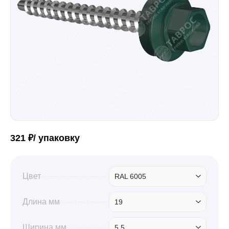
Забор
Кровля
Водосточная система
Профили для гипсокартона
321 ₽/ упаковку
Дача и сад
Цвет
RAL 6005
Длина мм
19
Другие товары
Ширина мм
5.5