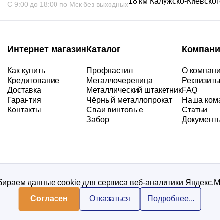
18 км Калужско-Киевского
С 9:00 до 18:00 по Мск без выходных
Интернет магазин
Каталог
Компани
Как купить
Профнастил
О компан
Кредитование
Металлочерепица
Реквизит
Доставка
Металлический штакетник
FAQ
Гарантия
Чёрный металлопрокат
Наша ком
Контакты
Сваи винтовые
Статьи
Забор
Документ
ираем данные cookie для сервиса веб-аналитики Яндекс.
Согласен
Отказаться
Подробнее...
Политика конфиденциальнос