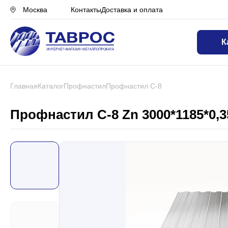
Контакты
Доставка и оплата
Москва
К
Назад в меню
Профнастил
Главная
Каталог
Профнастил
Профнастил С-8
Металлочерепица
Профнастил С-8 Zn 3000*1185*0,3
Металлический штакетник
Чёрный металлопрокат
Сваи винтовые