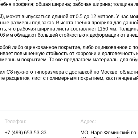
ребня профиля; общая ширина; рабочая ширина; толщина л
, может выпускаться длиной от 0.5 до 12 метров. У нас мо
е иные размеры под заказ. Высота гребня профиля для данн
ать, что рабочая ширина листа составляет 1150 мм. Толщин
- 0,6 мм обладают большей стойкостью к деформации от вне
бой либо оцинкованное покрытие, либо оцинкованное с п
чивает повышенную стойкость от коррозии и долговечность
имерным покрытием. Также предлагаем материалы для обус
л С8 нужного типоразмера с доставкой по Москве, области
те расцветок, лист с полимерным покрытием, как глянцевый
Телефон:
Адрес:
+7 (499) 653-53-33
МО, Наро-Фоминский г.о.,