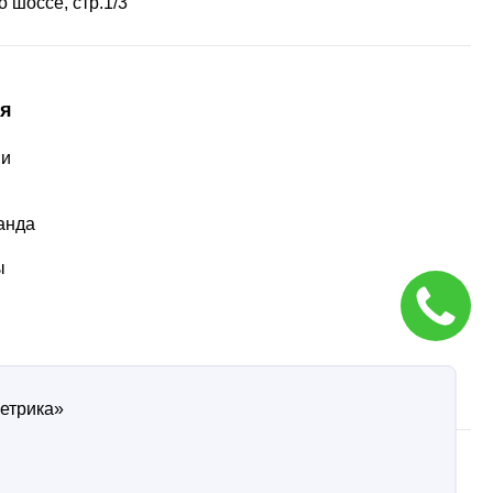
 шоссе, стр.1/3
я
ии
ы
анда
ы
Метрика»
ти
Согласие на обработку персональных данных