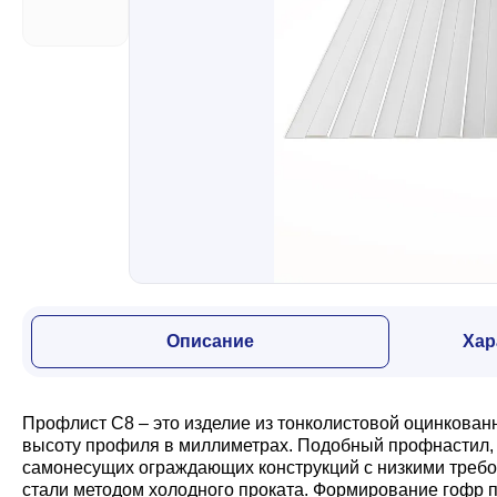
Забор
Кровля
Водосточная система
Профили для гипсокартона
Описание
Хар
Дача и сад
Профлист С8 – это изделие из тонколистовой оцинкован
Другие товары
высоту профиля в миллиметрах. Подобный профнастил, з
самонесущих ограждающих конструкций с низкими требо
стали методом холодного проката. Формирование гофр п