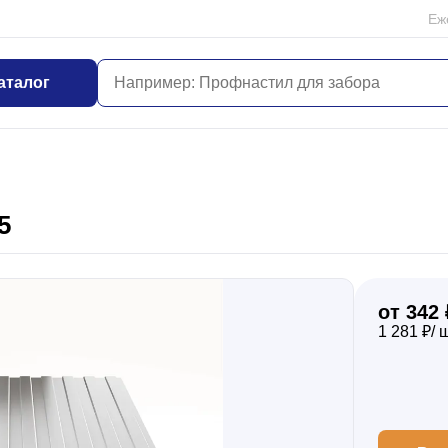
Еж
аталог
5
от 342 
1 281 ₽/ 