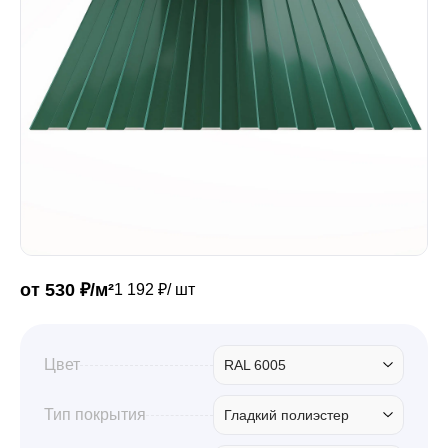
Забор
Кровля
Водосточная система
Профили для гипсокартона
от 530 ₽/м²
1 192 ₽/ шт
Дача и сад
Цвет
RAL 6005
Другие товары
Тип покрытия
Гладкий полиэстер