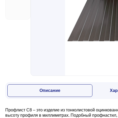
Забор
Кровля
Водосточная система
Профили для гипсокартона
Дача и сад
Описание
Хар
Другие товары
Профлист С8 – это изделие из тонколистовой оцинкован
высоту профиля в миллиметрах. Подобный профнастил, з