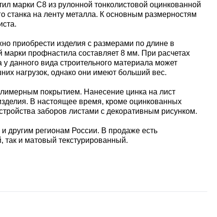
тил марки С8 из рулонной тонколистовой оцинкованной
о станка на ленту металла. К основным размерностям
иста.
жно приобрести изделия с размерами по длине в
ой марки профнастила составляет 8 мм. При расчетах
а у данного вида строительного материала может
шних нагрузок, однако они имеют больший вес.
олимерным покрытием. Нанесение цинка на лист
 изделия. В настоящее время, кроме оцинкованных
тройства заборов листами с декоративным рисунком.
 и другим регионам России. В продаже есть
, так и матовый текстурированный.