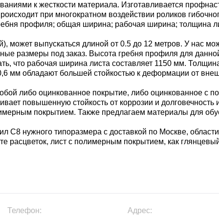
ваниями к жесткости материала. Изготавливается профнас
роисходит при многократном воздействии роликов гибочног
ребня профиля; общая ширина; рабочая ширина; толщина л
, может выпускаться длиной от 0.5 до 12 метров. У нас мо
е иные размеры под заказ. Высота гребня профиля для данн
ать, что рабочая ширина листа составляет 1150 мм. Толщин
- 0,6 мм обладают большей стойкостью к деформации от вне
бой либо оцинкованное покрытие, либо оцинкованное с п
чивает повышенную стойкость от коррозии и долговечность
имерным покрытием. Также предлагаем материалы для обус
л С8 нужного типоразмера с доставкой по Москве, области
те расцветок, лист с полимерным покрытием, как глянцевый
Телефон:
Адрес: