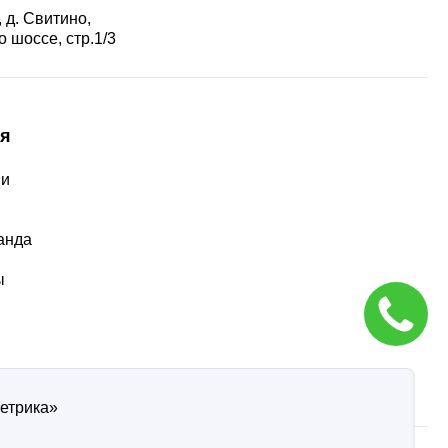
 д. Свитино,
 шоссе, стр.1/3
я
ии
ы
анда
ы
Метрика»