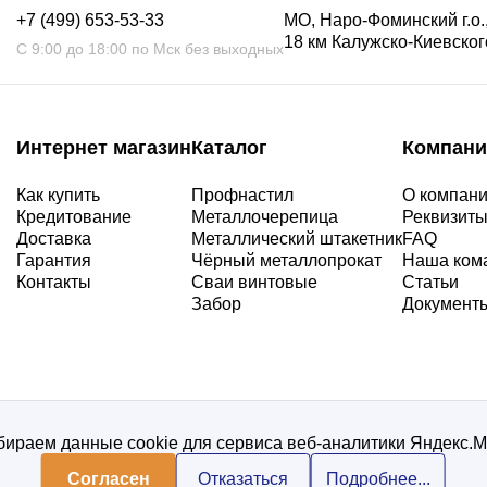
+7 (499) 653-53-33
МО, Наро-Фоминский г.о.,
18 км Калужско-Киевского
С 9:00 до 18:00 по Мск без выходных
Интернет магазин
Каталог
Компани
Как купить
Профнастил
О компан
Кредитование
Металлочерепица
Реквизит
Доставка
Металлический штакетник
FAQ
Гарантия
Чёрный металлопрокат
Наша ком
Контакты
Сваи винтовые
Статьи
Забор
Документ
ираем данные cookie для сервиса веб-аналитики Яндекс.
Согласен
Отказаться
Подробнее...