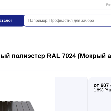
Еж
аталог
й полиэстер RAL 7024 (Мокрый ас
от 607 
1 898 ₽/ 