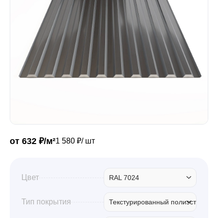
Забор
Кровля
Водосточная система
Профили для гипсокартона
от 632 ₽/м²
1 580 ₽/ шт
Дача и сад
Цвет
RAL 7024
Другие товары
Тип покрытия
Текстурированный полиэстер