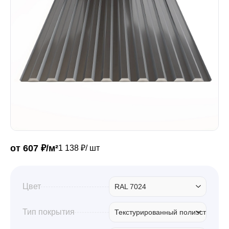
Забор
Кровля
Водосточная система
Профили для гипсокартона
от 607 ₽/м²
1 138 ₽/ шт
Дача и сад
Цвет
RAL 7024
Другие товары
Тип покрытия
Текстурированный полиэстер