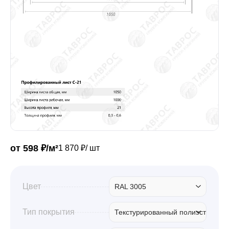
Забор
Кровля
Водосточная система
Профили для гипсокартона
от 598 ₽/м²
1 870 ₽/ шт
Дача и сад
Цвет
RAL 3005
Другие товары
Тип покрытия
Текстурированный полиэстер