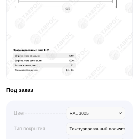
Забор
Кровля
Водосточная система
Профили для гипсокартона
Под заказ
Дача и сад
Цвет
RAL 3005
Другие товары
Тип покрытия
Текстурированный полиэстер