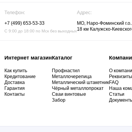
Телефон:
Адрес:
+7 (499) 653-53-33
МО, Наро-Фоминский г.о.,
18 км Калужско-Киевского
С 9:00 до 18:00 по Мск без выходных
Интернет магазин
Каталог
Компани
Как купить
Профнастил
О компан
Кредитование
Металлочерепица
Реквизит
Доставка
Металлический штакетник
FAQ
Гарантия
Чёрный металлопрокат
Наша ком
Контакты
Сваи винтовые
Статьи
Забор
Документ