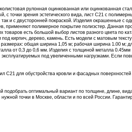
онколистовая рулонная оцинкованная или оцинкованная ста
 с точки зрения эстетического вида, лист С21 с полимерн
 так и с двусторонней покраской. Изделия окрашенные с о
ев, применяют полимерное покрытие полиэстер. Данная пр
х товаров есть большой выбор листов разного цвета по ка
 под кирпич, дерево, камень. Есть модели с матовым текс
мерах: общая ширина 1,05 м; рабочая ширина 1.00 м; длина: 
талла от 0,3 до 0,6 мм. Изделия с толщиной металла 0.45м
й, эксплуатируемых под увеличенными нагрузками. Если по
ил С21 для обустройства кровли и фасадных поверхностей 
 подобрать оптимальный вариант по толщине, длине, видам
нужной точки в Москве, области и по всей России. Гарант