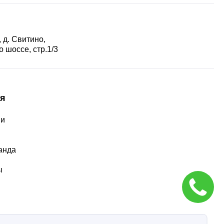
 д. Свитино,
 шоссе, стр.1/3
я
ии
ы
анда
ы