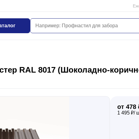
Еж
аталог
тер RAL 8017 (Шоколадно-коричне
от 478 
1 495 ₽/ 