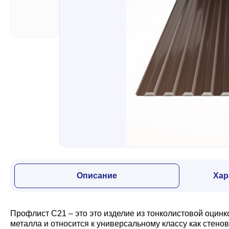
Забор
Кровля
Водосточная система
Профили для гипсокартона
Дача и сад
Описание
Хар
Другие товары
Профлист С21 – это это изделие из тонколистовой оцин
металла и относится к универсальному классу как стено