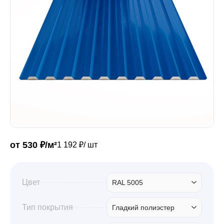
Забор
Кровля
Водосточная система
Профили для гипсокартона
от 530 ₽/м²
1 192 ₽/ шт
Дача и сад
Цвет
RAL 5005
Другие товары
Тип покрытия
Гладкий полиэстер