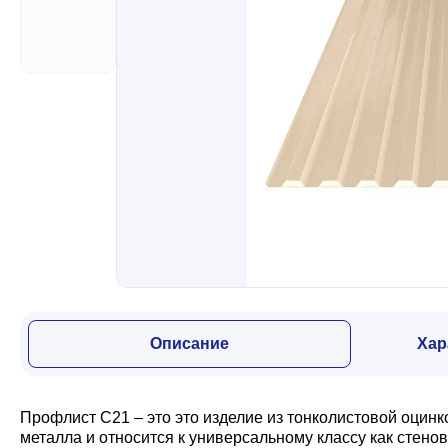
Забор
Кровля
Водосточная система
Профили для гипсокартона
Дача и сад
Описание
Хар
Другие товары
Профлист С21 – это это изделие из тонколистовой оцин
металла и относится к универсальному классу как стено