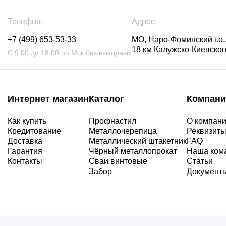
Телефон:
Адрес:
+7 (499) 653-53-33
МО, Наро-Фоминский г.о.,
18 км Калужско-Киевского
С 9:00 до 18:00 по Мск без выходных
Интернет магазин
Каталог
Компани
Как купить
Профнастил
О компан
Кредитование
Металлочерепица
Реквизит
Доставка
Металлический штакетник
FAQ
Гарантия
Чёрный металлопрокат
Наша ком
Контакты
Сваи винтовые
Статьи
Забор
Документ