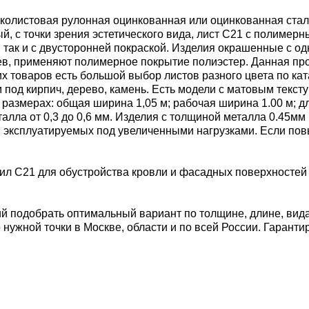
онколистовая рулонная оцинкованная или оцинкованная ста
 с точки зрения эстетического вида, лист С21 с полимерн
 так и с двусторонней покраской. Изделия окрашенные с о
ев, применяют полимерное покрытие полиэстер. Данная пр
х товаров есть большой выбор листов разного цвета по ка
 под кирпич, дерево, камень. Есть модели с матовым текс
мерах: общая ширина 1,05 м; рабочая ширина 1.00 м; длина: 
талла от 0,3 до 0,6 мм. Изделия с толщиной металла 0.45м
й, эксплуатируемых под увеличенными нагрузками. Если по
ил С21 для обустройства кровли и фасадных поверхностей 
 подобрать оптимальный вариант по толщине, длине, видам
нужной точки в Москве, области и по всей России. Гарант