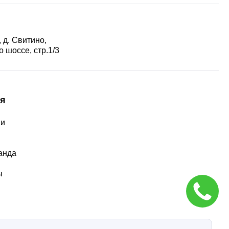
 д. Свитино,
 шоссе, стр.1/3
я
ии
ы
анда
ы