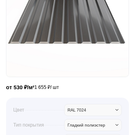
Забор
Кровля
Водосточная система
Профили для гипсокартона
от 530 ₽/м²
1 655 ₽/ шт
Дача и сад
Цвет
RAL 7024
Другие товары
Тип покрытия
Гладкий полиэстер