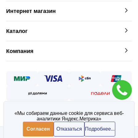
Интернет магазин
Каталог
Компания
«Мы собираем данные cookie для сервиса веб-
аналитики Яндекс.Метрика»
©2026 — Таврос интернет
магазин металлопроката
Согласен
Отказаться
Подробнее...
Политика конфиденциальности
Согласие на обработку персональных данных
В корзину
В корзину
1 655 ₽/ шт
1 655 ₽/ шт