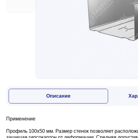
Забор
Кровля
Водосточная система
Профили для гипсокартона
Описание
Хар
Дача и сад
Применение
Другие товары
Профиль 100х50 мм. Размер стенок позволяет расположи
защищая гипсокартон от деформации. Средняя допустима