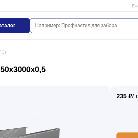
Еж
аталог
ПС)
50x3000x0,5
235 ₽/