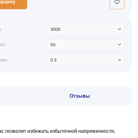
орзину
м
3000
мм
50
 мм
0.5
Отзывы
ас позволит избежать избыточной напряженности,