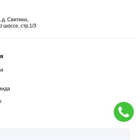
 д. Свитино,
 шоссе, стр.1/3
я
ии
ы
анда
ы