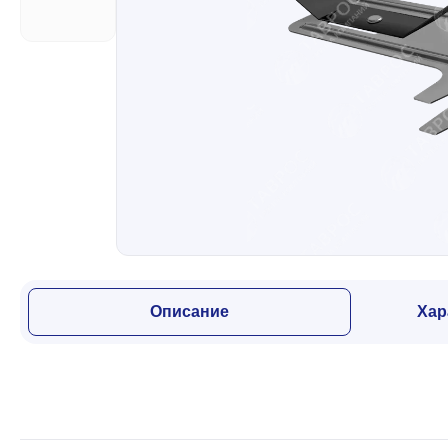
Забор
Кровля
Водосточная система
Профили для гипсокартона
Описание
Хар
Дача и сад
Другие товары