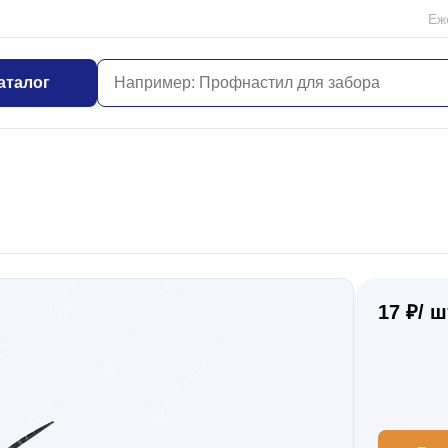
Еж
аталог
17 ₽/ ш