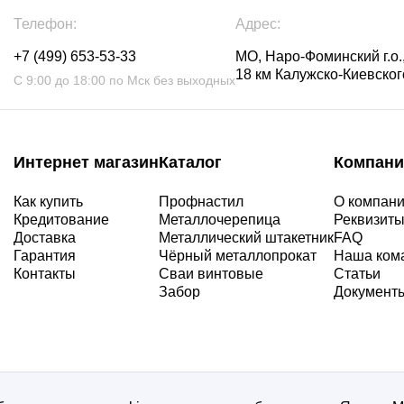
Телефон:
Адрес:
+7 (499) 653-53-33
МО, Наро-Фоминский г.о.,
18 км Калужско-Киевского
С 9:00 до 18:00 по Мск без выходных
Интернет магазин
Каталог
Компани
Как купить
Профнастил
О компан
Кредитование
Металлочерепица
Реквизит
Доставка
Металлический штакетник
FAQ
Гарантия
Чёрный металлопрокат
Наша ком
Контакты
Сваи винтовые
Статьи
Забор
Документ