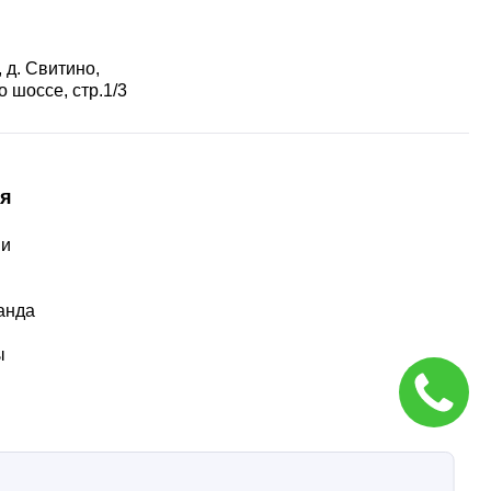
 д. Свитино,
 шоссе, стр.1/3
я
ии
ы
анда
ы