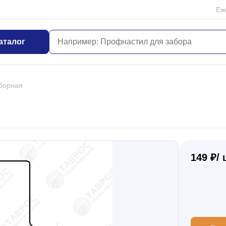
Еж
аталог
борная
149 ₽/