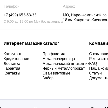
Телефон:
Адрес:
+7 (499) 653-53-33
МО, Наро-Фоминский г.о.,
18 км Калужско-Киевского
С 9:00 до 18:00 по Мск без выходных
Интернет магазин
Каталог
Компани
Как купить
Профнастил
О компан
Кредитование
Металлочерепица
Реквизит
Доставка
Металлический штакетник
FAQ
Гарантия
Чёрный металлопрокат
Наша ком
Контакты
Сваи винтовые
Статьи
Забор
Документ