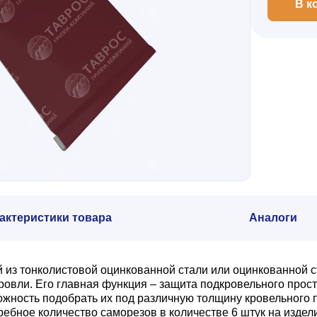
В к
актеристики товара
Аналоги
й из тонколистовой оцинкованной стали или оцинкованной
ли. Его главная функция – защита подкровельного простр
ожность подобрать их под различную толщину кровельного 
ебное количество саморезов в количестве 6 штук на издел