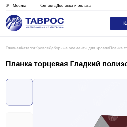
Контакты
Доставка и оплата
Москва
К
Назад в меню
Профнастил
Главная
Каталог
Кровля
Доборные элементы для кровли
Планка т
Металлочерепица
Планка торцевая Гладкий полиэст
Металлический штакетник
Чёрный металлопрокат
Сваи винтовые