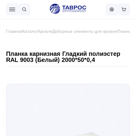
Назад в меню
Главная
Каталог
Кровля
Доборные элементы для кровли
Планка к
Профнастил
Планка карнизная Гладкий полиэстер
RAL 9003 (Белый) 2000*50*0,4
Металлочерепица
Металлический штакетник
Чёрный металлопрокат
Сваи винтовые