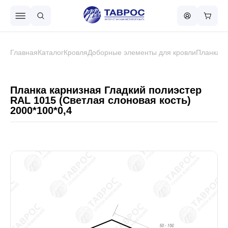
Назад в меню
Главная
Каталог
Кровля
Доборные элементы для кровли
Планка к
Профнастил
Планка карнизная Гладкий полиэстер
RAL 1015 (Светлая слоновая кость)
2000*100*0,4
Металлочерепица
Металлический штакетник
Чёрный металлопрокат
Сваи винтовые