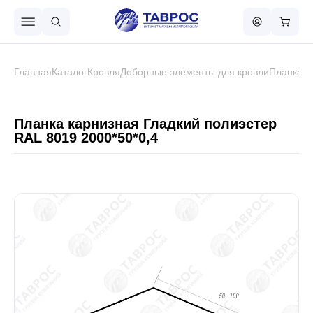
Назад в меню
Главная
Каталог
Кровля
Доборные элементы для кровли
Планка к
Профнастил
Планка карнизная Гладкий полиэстер
RAL 8019 2000*50*0,4
Металлочерепица
Металлический штакетник
Чёрный металлопрокат
Сваи винтовые