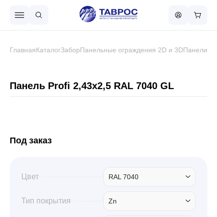
Назад в меню
Главная
Каталог
Забор
Панельные ограждения 2D и 3D
Панели
Вы
Профнастил
Панель Profi 2,43х2,5 RAL 7040 GL
Металлочерепица
Металлический штакетник
Под заказ
Чёрный металлопрокат
Цвет
RAL 7040
Тип покрытия
Zn
Сваи винтовые