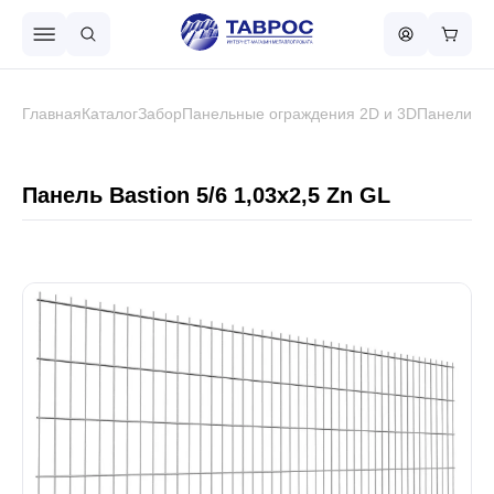
Назад в меню
Главная
Каталог
Забор
Панельные ограждения 2D и 3D
Панели
Вы
Профнастил
Панель Bastion 5/6 1,03х2,5 Zn GL
Металлочерепица
Металлический штакетник
Чёрный металлопрокат
Сваи винтовые