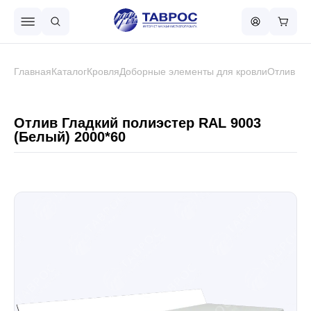
Назад в меню
Главная
Каталог
Кровля
Доборные элементы для кровли
Отлив
Профнастил
Отлив Гладкий полиэстер RAL 9003
(Белый) 2000*60
Металлочерепица
Металлический штакетник
Чёрный металлопрокат
Сваи винтовые