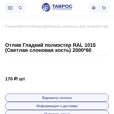
Назад в меню
Главная
Каталог
Кровля
Доборные элементы для кровли
Отлив
Профнастил
Отлив Гладкий полиэстер RAL 1015
(Светлая слоновая кость) 2000*60
Металлочерепица
Металлический штакетник
170 ₽/ шт
Чёрный металлопрокат
Варианты оплаты
Информация о доставке
Сваи винтовые