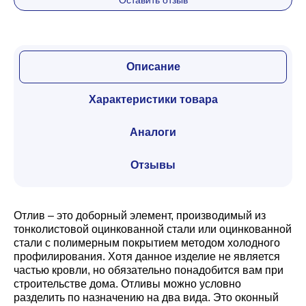
Оставить отзыв
Забор
Описание
Кровля
Характеристики товара
Водосточная система
Аналоги
Отзывы
Профили для гипсокартона
Отлив – это доборный элемент, производимый из
Дача и сад
тонколистовой оцинкованной стали или оцинкованной
стали с полимерным покрытием методом холодного
профилирования. Хотя данное изделие не является
частью кровли, но обязательно понадобится вам при
Другие товары
строительстве дома. Отливы можно условно
разделить по назначению на два вида. Это оконный