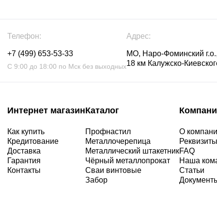
Телефон:
Адрес:
+7 (499) 653-53-33
МО, Наро-Фоминский г.о.,
18 км Калужско-Киевского
С 9:00 до 18:00 по Мск без выходных
Интернет магазин
Каталог
Компани
Как купить
Профнастил
О компан
Кредитование
Металлочерепица
Реквизит
Доставка
Металлический штакетник
FAQ
Гарантия
Чёрный металлопрокат
Наша ком
Контакты
Сваи винтовые
Статьи
Забор
Документ