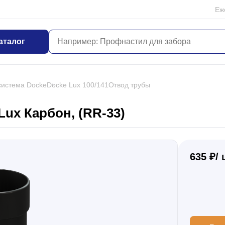
Еж
аталог
система Docke
Docke Lux 100/141
Отвод трубы
ux Карбон, (RR-33)
635 ₽/