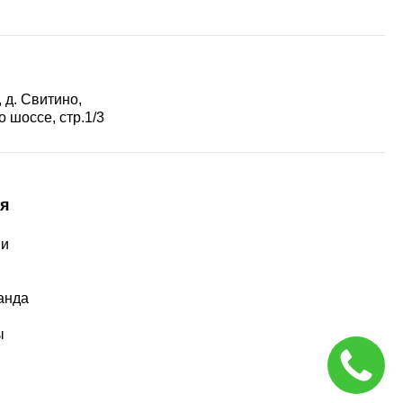
 д. Свитино,
 шоссе, стр.1/3
я
ии
ы
анда
ы