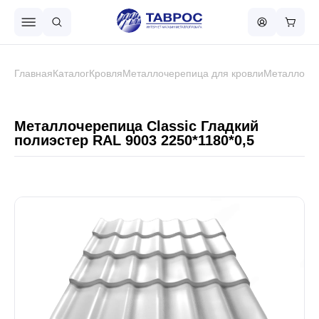
Назад в меню
Главная
Каталог
Кровля
Металлочерепица для кровли
Металлочер
Профнастил
Металлочерепица Classic Гладкий
полиэстер RAL 9003 2250*1180*0,5
Металлочерепица
Металлический штакетник
Чёрный металлопрокат
Сваи винтовые