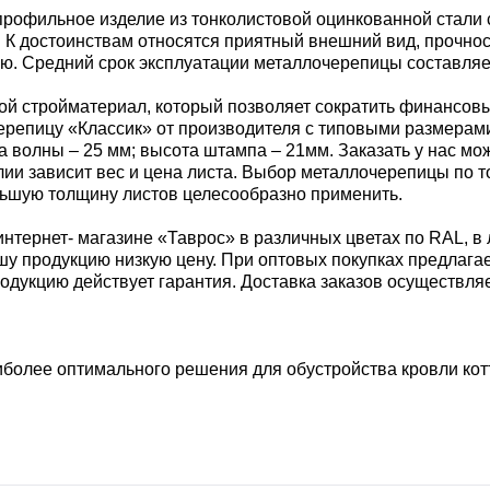
рофильное изделие из тонколистовой оцинкованной стали 
 К достоинствам относятся приятный внешний вид, прочност
. Средний срок эксплуатации металлочерепицы составляет н
ой стройматериал, который позволяет сократить финансовы
ерепицу «Классик» от производителя с типовыми размерами
та волны – 25 мм; высота штампа – 21мм. Заказать у нас 
елии зависит вес и цена листа. Выбор металлочерепицы по 
ольшую толщину листов целесообразно применить.
тернет- магазине «Таврос» в различных цветах по RAL, в л
у продукцию низкую цену. При оптовых покупках предлага
дукцию действует гарантия. Доставка заказов осуществляе
более оптимального решения для обустройства кровли кот