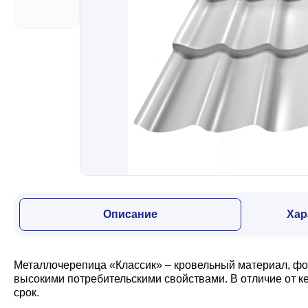
Забор
Кровля
Водосточная система
Профили для гипсокартона
Описание
Хар
Дача и сад
Металлочерепица «Классик» – кровельный материал, фо
Другие товары
высокими потребительскими свойствами. В отличие от 
срок.