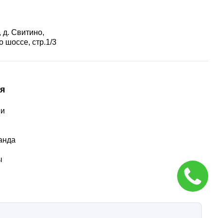
 д. Свитино,
 шоссе, стр.1/3
я
ии
ы
анда
ы