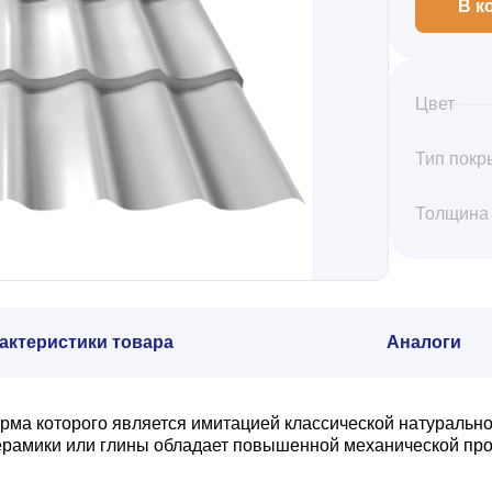
В к
Цвет
Тип покр
Толщина
актеристики товара
Аналоги
рма которого является имитацией классической натурально
керамики или глины обладает повышенной механической пр