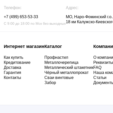
Телефон:
Адрес:
+7 (499) 653-53-33
МО, Наро-Фоминский г.о.,
18 км Калужско-Киевского
С 9:00 до 18:00 по Мск без выходных
Интернет магазин
Каталог
Компани
Как купить
Профнастил
О компан
Кредитование
Металлочерепица
Реквизит
Доставка
Металлический штакетник
FAQ
Гарантия
Чёрный металлопрокат
Наша ком
Контакты
Сваи винтовые
Статьи
Забор
Документ