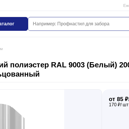
Еж
аталог
мм
й полиэстер RAL 9003 (Белый) 20
льцованный
от 85 ₽
170 ₽/ шт