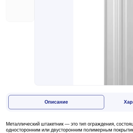
Забор
Кровля
Водосточная система
Профили для гипсокартона
Дача и сад
Описание
Хар
Другие товары
Металлический штакетник — это тип ограждения, состоя
односторонним или двусторонним полимерным покрытием