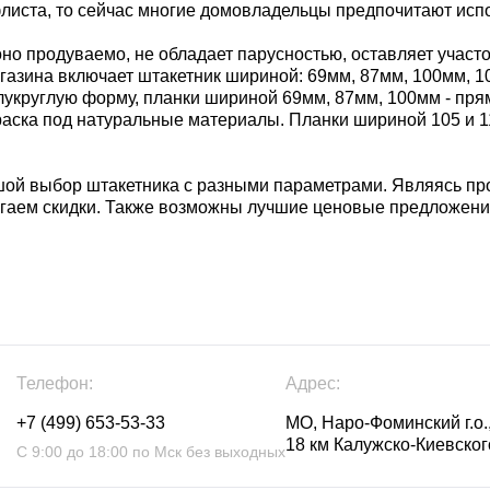
листа, то сейчас многие домовладельцы предпочитают испо
оно продуваемо, не обладает парусностью, оставляет участо
зина включает штакетник шириной: 69мм, 87мм, 100мм, 105
лукруглую форму, планки шириной 69мм, 87мм, 100мм - пря
окраска под натуральные материалы. Планки шириной 105 и 
шой выбор штакетника с разными параметрами. Являясь п
агаем скидки. Также возможны лучшие ценовые предложени
Телефон:
Адрес:
+7 (499) 653-53-33
МО, Наро-Фоминский г.о.,
18 км Калужско-Киевского
С 9:00 до 18:00 по Мск без выходных