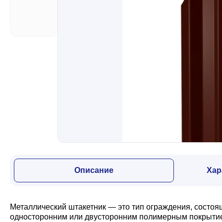
Забор
Кровля
Водосточная система
Профили для гипсокартона
Дача и сад
Описание
Хар
Другие товары
Металлический штакетник — это тип ограждения, состоя
односторонним или двусторонним полимерным покрытием