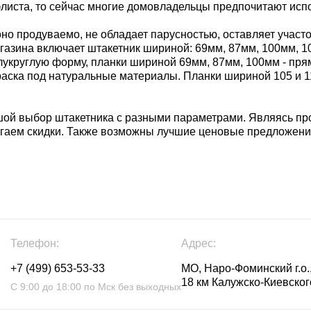
листа, то сейчас многие домовладельцы предпочитают испо
оно продуваемо, не обладает парусностью, оставляет участо
зина включает штакетник шириной: 69мм, 87мм, 100мм, 105
лукруглую форму, планки шириной 69мм, 87мм, 100мм - пря
окраска под натуральные материалы. Планки шириной 105 и 
шой выбор штакетника с разными параметрами. Являясь п
агаем скидки. Также возможны лучшие ценовые предложени
Телефон:
Адрес:
+7 (499) 653-53-33
МО, Наро-Фоминский г.о.,
18 км Калужско-Киевского
С 9:00 до 18:00 по Мск без выходных