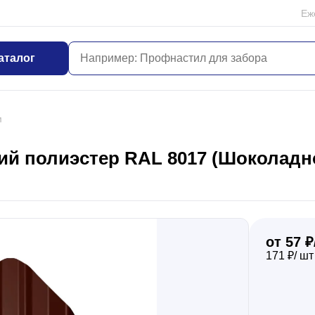
Еж
аталог
м
й полиэстер RAL 8017 (Шоколадно
от 57 ₽
171 ₽/ шт