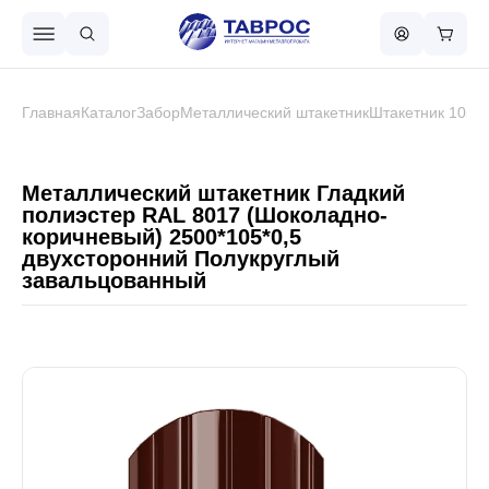
Назад в меню
Главная
Каталог
Забор
Металлический штакетник
Штакетник 105 
Профнастил
Металлический штакетник Гладкий
полиэстер RAL 8017 (Шоколадно-
коричневый) 2500*105*0,5
Металлочерепица
двухсторонний Полукруглый
завальцованный
Металлический штакетник
Чёрный металлопрокат
Сваи винтовые