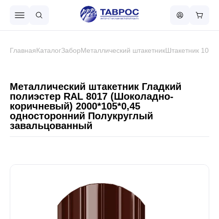
Назад в меню
Главная
Каталог
Забор
Металлический штакетник
Штакетник 105 
Профнастил
Металлический штакетник Гладкий
полиэстер RAL 8017 (Шоколадно-
коричневый) 2000*105*0,45
Металлочерепица
односторонний Полукруглый
завальцованный
Металлический штакетник
Чёрный металлопрокат
Сваи винтовые