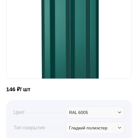
Забор
Кровля
Водосточная система
Профили для гипсокартона
146 ₽/ шт
Дача и сад
Цвет
RAL 6005
Другие товары
Тип покрытия
Гладкий полиэстер