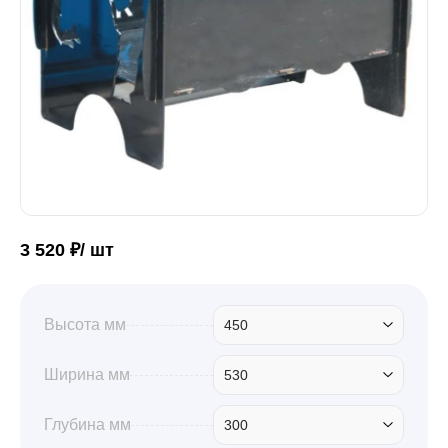
Забор
Кровля
Водосточная система
3 520 ₽/ шт
Профили для гипсокартона
Высота мм
450
Дача и сад
Ширина мм
530
Другие товары
Глубина мм
300