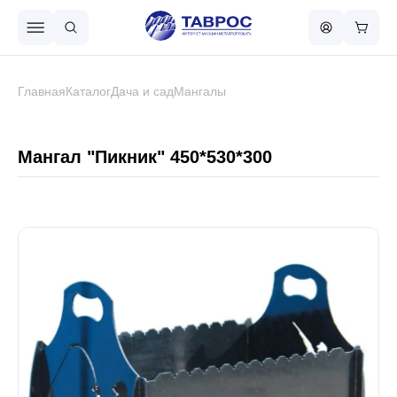
Назад в меню
Главная
Каталог
Дача и сад
Мангалы
Профнастил
Мангал "Пикник" 450*530*300
Металлочерепица
Металлический штакетник
Чёрный металлопрокат
Сваи винтовые