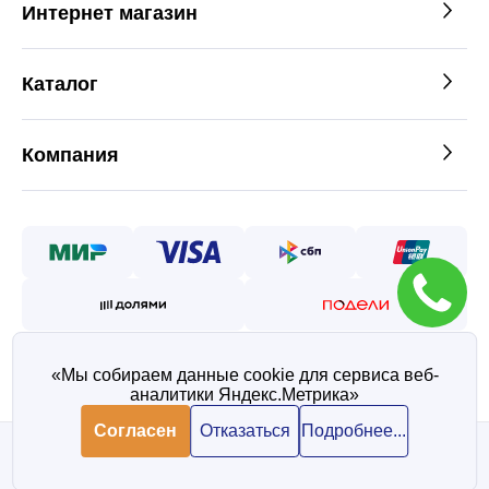
Интернет магазин
Каталог
Компания
«Мы собираем данные cookie для сервиса веб-
аналитики Яндекс.Метрика»
©2026 — Таврос интернет
магазин металлопроката
Согласен
Отказаться
Подробнее...
Политика конфиденциальности
Согласие на обработку персональных данных
В корзину
В корзину
3 520 ₽/ шт
3 520 ₽/ шт