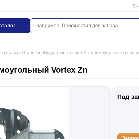
Еж
аталог
я система Grand Line
Водосточные системы прямоугольного сечени
моугольный Vortex Zn
Под за
Запро