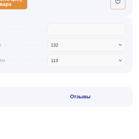
овара
м
132
мм
113
Отзывы