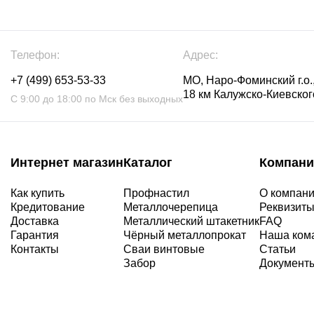
Телефон:
Адрес:
+7 (499) 653-53-33
МО, Наро-Фоминский г.о.,
18 км Калужско-Киевского
С 9:00 до 18:00 по Мск без выходных
Интернет магазин
Каталог
Компани
Как купить
Профнастил
О компан
Кредитование
Металлочерепица
Реквизит
Доставка
Металлический штакетник
FAQ
Гарантия
Чёрный металлопрокат
Наша ком
Контакты
Сваи винтовые
Статьи
Забор
Документ