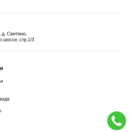
 д. Свитино,
 шоссе, стр.1/3
я
ии
ы
анда
ы