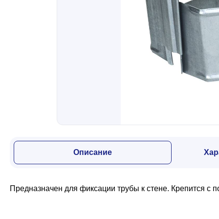
Забор
Кровля
Водосточная система
Профили для гипсокартона
Описание
Хар
Дача и сад
Предназначен для фиксации трубы к стене. Крепится с п
Другие товары