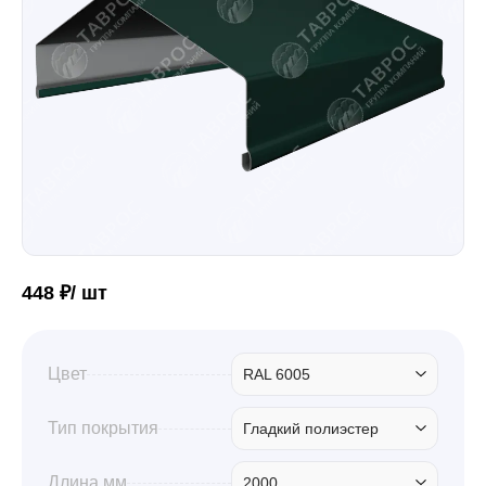
Забор
Кровля
Водосточная система
Профили для гипсокартона
448 ₽/ шт
Дача и сад
Цвет
RAL 6005
Тип покрытия
Гладкий полиэстер
Другие товары
Длина мм
2000