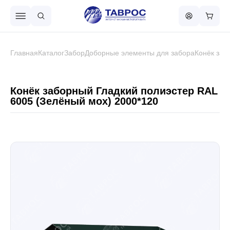
Назад в меню
Главная
Каталог
Забор
Доборные элементы для забора
Конёк заб
Профнастил
Конёк заборный Гладкий полиэстер RAL
6005 (Зелёный мох) 2000*120
Металлочерепица
Металлический штакетник
Чёрный металлопрокат
Сваи винтовые