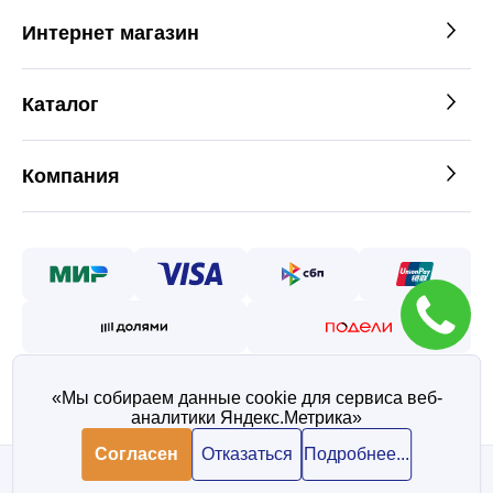
Интернет магазин
Каталог
Компания
«Мы собираем данные cookie для сервиса веб-
аналитики Яндекс.Метрика»
©2026 — Таврос интернет
магазин металлопроката
Согласен
Отказаться
Подробнее...
Политика конфиденциальности
Согласие на обработку персональных данных
В корзину
В корзину
935 ₽/ шт
935 ₽/ шт