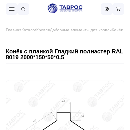
Назад в меню
Главная
Каталог
Кровля
Доборные элементы для кровли
Конёк с 
Профнастил
Конёк с планкой Гладкий полиэстер RAL
8019 2000*150*50*0,5
Металлочерепица
Металлический штакетник
Чёрный металлопрокат
Сваи винтовые