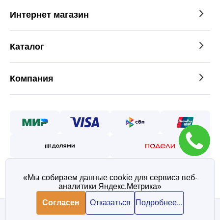
Интернет магазин
Каталог
Компания
«Мы собираем данные cookie для сервиса веб-
аналитики Яндекс.Метрика»
©2026 — Таврос интернет
магазин металлопроката
Согласен
Отказаться
Подробнее...
Политика конфиденциальности
Согласие на обработку персональных данных
В корзину
В корзину
748 ₽/ шт
748 ₽/ шт