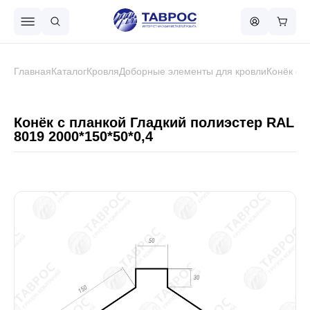
Назад в меню
Главная
Каталог
Кровля
Доборные элементы для кровли
Конёк с 
Профнастил
Конёк с планкой Гладкий полиэстер RAL
8019 2000*150*50*0,4
Металлочерепица
Металлический штакетник
Чёрный металлопрокат
Сваи винтовые