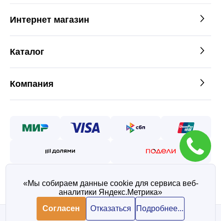
Интернет магазин
Каталог
Компания
«Мы собираем данные cookie для сервиса веб-
аналитики Яндекс.Метрика»
©2026 — Таврос интернет
магазин металлопроката
Согласен
Отказаться
Подробнее...
Политика конфиденциальности
Согласие на обработку персональных данных
В корзину
В корзину
473 ₽/ шт
473 ₽/ шт