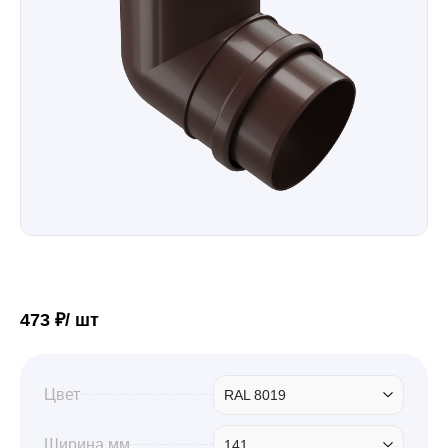
Забор
Кровля
Водосточная система
Профили для гипсокартона
473 ₽/ шт
Дача и сад
Цвет
RAL 8019
Другие товары
Ширина мм
141