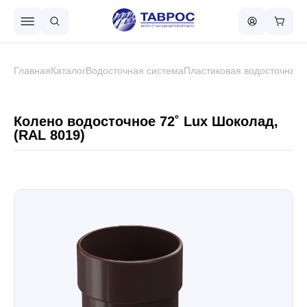
Назад в меню
Главная
Каталог
Водосточная система
Пластиковая водосточная 
Профнастил
Колено водосточное 72˚ Lux Шоколад,
(RAL 8019)
Металлочерепица
Металлический штакетник
Чёрный металлопрокат
Сваи винтовые