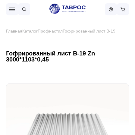
Назад в меню
Главная
Каталог
Профнастил
Гофрированный лист В-19
Профнастил
Гофрированный лист В-19 Zn
3000*1103*0,45
Металлочерепица
Металлический штакетник
Чёрный металлопрокат
Сваи винтовые