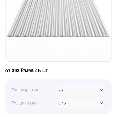
Забор
Кровля
Водосточная система
Профили для гипсокартона
от 393 ₽/м²
982 ₽/ шт
Дача и сад
Тип покрытия
Zn
Толщина мм
0.45
Другие товары