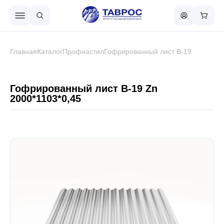
Назад в меню
Главная
Каталог
Профнастил
Гофрированный лист В-19
Профнастил
Гофрированный лист В-19 Zn
2000*1103*0,45
Металлочерепица
Металлический штакетник
Чёрный металлопрокат
Сваи винтовые