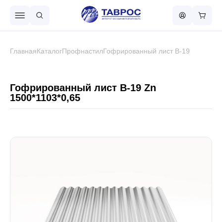
Назад в меню
Главная
Каталог
Профнастил
Гофрированный лист В-19
Профнастил
Гофрированный лист В-19 Zn
1500*1103*0,65
Металлочерепица
Металлический штакетник
Чёрный металлопрокат
Сваи винтовые