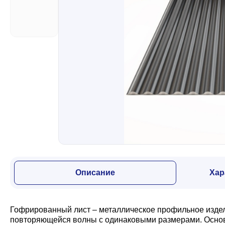
Забор
Кровля
Водосточная система
Профили для гипсокартона
Дача и сад
Описание
Хар
Другие товары
Гофрированный лист – металлическое профильное издели
повторяющейся волны с одинаковыми размерами. Основн