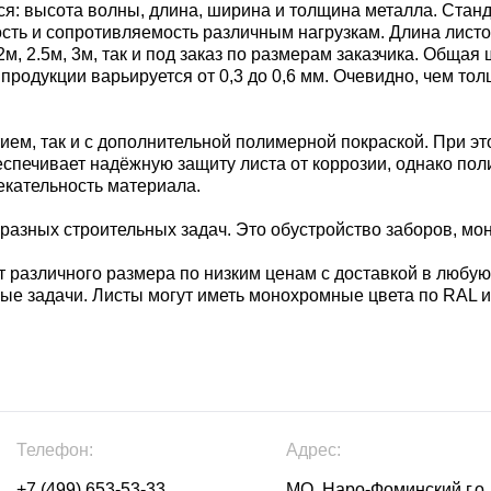
 высота волны, длина, ширина и толщина металла. Стандар
ть и сопротивляемость различным нагрузкам. Длина листов 
 2м, 2.5м, 3м, так и под заказ по размерам заказчика. Обща
продукции варьируется от 0,3 до 0,6 мм. Очевидно, чем то
ем, так и с дополнительной полимерной покраской. При э
беспечивает надёжную защиту листа от коррозии, однако по
екательность материала.
азных строительных задач. Это обустройство заборов, монт
 различного размера по низким ценам с доставкой в любую
ые задачи. Листы могут иметь монохромные цвета по RAL 
Телефон:
Адрес:
+7 (499) 653-53-33
МО, Наро-Фоминский г.о.,