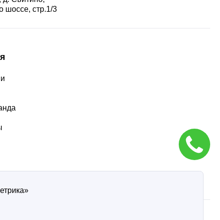
 шоссе, стр.1/3
я
ии
ы
анда
ы
Метрика»
ти
Согласие на обработку персональных данных