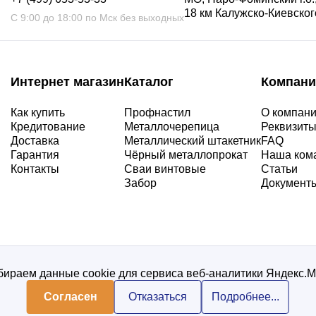
18 км Калужско-Киевского
С 9:00 до 18:00 по Мск без выходных
Интернет магазин
Каталог
Компани
Как купить
Профнастил
О компан
Кредитование
Металлочерепица
Реквизит
Доставка
Металлический штакетник
FAQ
Гарантия
Чёрный металлопрокат
Наша ком
Контакты
Сваи винтовые
Статьи
Забор
Документ
ираем данные cookie для сервиса веб-аналитики Яндекс.
Согласен
Отказаться
Подробнее...
Политика конфиденциальнос