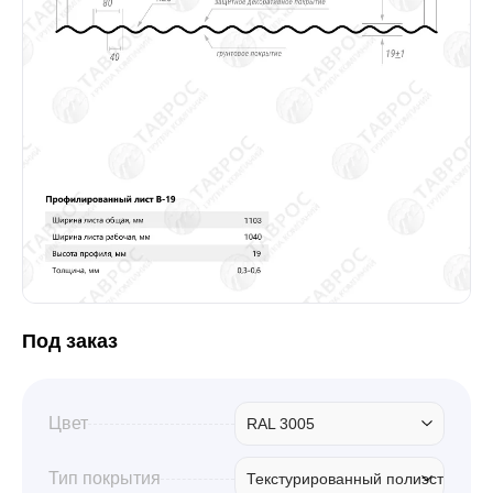
Забор
Кровля
Водосточная система
Профили для гипсокартона
Под заказ
Дача и сад
Цвет
RAL 3005
Другие товары
Тип покрытия
Текстурированный полиэстер