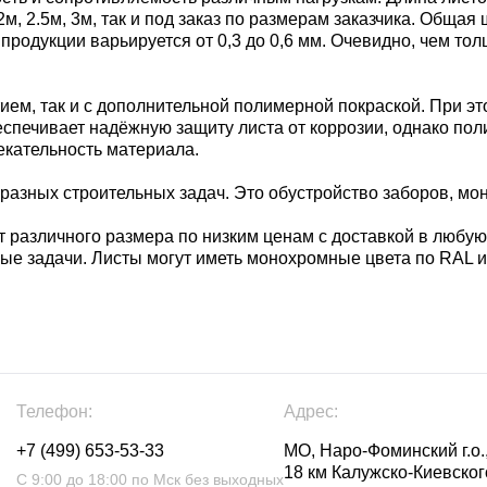
 2м, 2.5м, 3м, так и под заказ по размерам заказчика. Обща
продукции варьируется от 0,3 до 0,6 мм. Очевидно, чем то
ем, так и с дополнительной полимерной покраской. При э
беспечивает надёжную защиту листа от коррозии, однако по
екательность материала.
азных строительных задач. Это обустройство заборов, монт
 различного размера по низким ценам с доставкой в любую
ые задачи. Листы могут иметь монохромные цвета по RAL 
Телефон:
Адрес:
+7 (499) 653-53-33
МО, Наро-Фоминский г.о.,
18 км Калужско-Киевского
С 9:00 до 18:00 по Мск без выходных