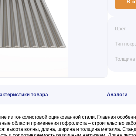
В к
Цвет
Тип покр
Толщина
актеристики товара
Аналоги
е из тонколистовой оцинкованной стали. Главная особенн
ые области применения гофролиста – строительство забор
 высота волны, длина, ширина и толщина металла. Стандар
ть и сопротивляемость различным нагрузкам. Длина листов 