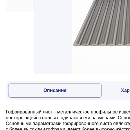
Забор
Кровля
Водосточная система
Профили для гипсокартона
Описание
Хар
Дача и сад
Гофрированный лист – металлическое профильное издели
Другие товары
повторяющейся волны с одинаковыми размерами. Основн
Основными параметрами гофрированного листа являются:
с более высокими гофрами имеют более высокую жёсткос