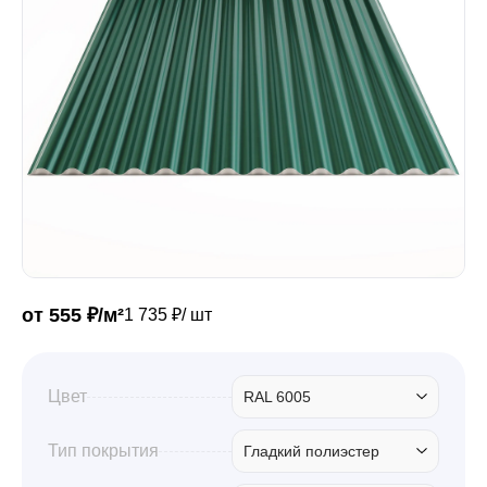
Забор
Кровля
Водосточная система
Профили для гипсокартона
от 555 ₽/м²
1 735 ₽/ шт
Дача и сад
Цвет
RAL 6005
Другие товары
Тип покрытия
Гладкий полиэстер