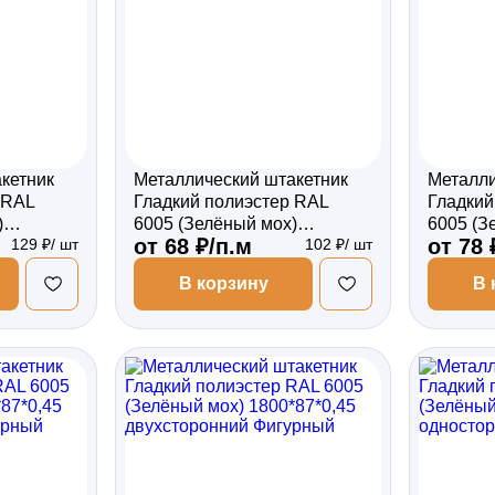
кетник
Металлический штакетник
Металли
 RAL
Гладкий полиэстер RAL
Гладкий
)
6005 (Зелёный мох)
6005 (З
от 68 ₽/п.м
от 78 
129 ₽/ шт
102 ₽/ шт
торонний
1500*87*0,4 односторонний
1500*87
Фигурный
Фигурн
В корзину
В 