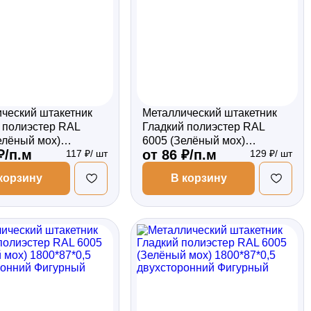
ческий штакетник
Металлический штакетник
 полиэстер RAL
Гладкий полиэстер RAL
елёный мох)
6005 (Зелёный мох)
₽/п.м
от 86 ₽/п.м
117 ₽/ шт
129 ₽/ шт
*0,5 односторонний
1500*87*0,5 двухсторонний
ый
Фигурный
корзину
В корзину