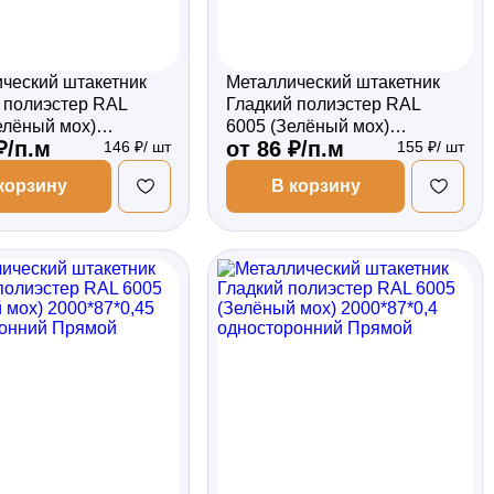
ческий штакетник
Металлический штакетник
 полиэстер RAL
Гладкий полиэстер RAL
елёный мох)
6005 (Зелёный мох)
₽/п.м
от 86 ₽/п.м
146 ₽/ шт
155 ₽/ шт
*0,45 двухсторонний
1800*87*0,5 двухсторонний
Прямой
корзину
В корзину