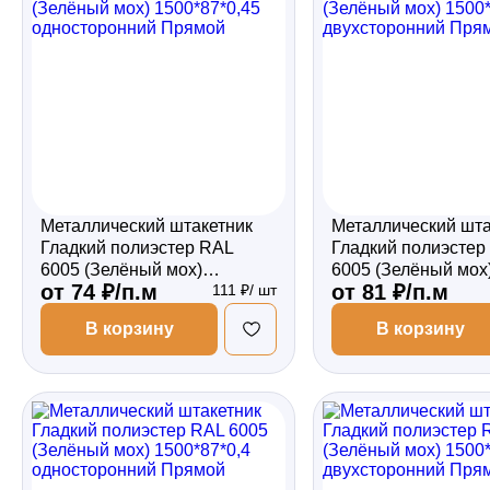
Забор
Кровля
Водосточная система
Металлический штакетник
Металлический шта
Гладкий полиэстер RAL
Гладкий полиэстер
6005 (Зелёный мох)
6005 (Зелёный мох
Профили для гипсокартона
от 74 ₽/п.м
от 81 ₽/п.м
111 ₽/ шт
1500*87*0,45 односторонний
1500*87*0,45 двух
Прямой
Прямой
В корзину
В корзину
Дача и сад
Другие товары