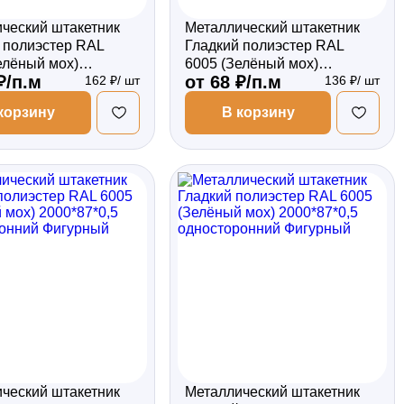
ческий штакетник
Металлический штакетник
 полиэстер RAL
Гладкий полиэстер RAL
елёный мох)
6005 (Зелёный мох)
₽/п.м
от 68 ₽/п.м
162 ₽/ шт
136 ₽/ шт
*0,45 двухсторонний
2000*87*0,4 односторонний
Прямой
корзину
В корзину
ческий штакетник
Металлический штакетник