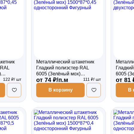
кетник
Металлический штакетник
Металли
 RAL
Гладкий полиэстер RAL
Гладкий
)
6005 (Зелёный мох)
6005 (З
от 74 ₽/п.м
от 81 
122 ₽/ шт
111 ₽/ шт
сторонний
1500*87*0,45 односторонний
1500*87
Фигурный
Фигурн
В корзину
В 