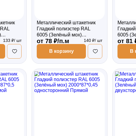
кетник
Металлический штакетник
Металли
 RAL
Гладкий полиэстер RAL
Гладкий
)
6005 (Зелёный мох)
6005 (З
от 78 ₽/п.м
от 81 
133 ₽/ шт
140 ₽/ шт
сторонний
1800*87*0,5 односторонний
1800*87
Прямой
Прямой
В корзину
В 