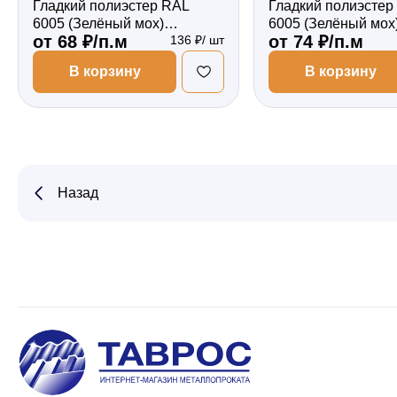
Гладкий полиэстер RAL
Гладкий полиэстер
6005 (Зелёный мох)
6005 (Зелёный мох
от 68 ₽/п.м
от 74 ₽/п.м
136 ₽/ шт
2000*87*0,4 односторонний
2000*87*0,45 одно
Фигурный
Фигурный
В корзину
В корзину
Назад