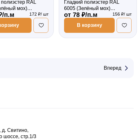
 полиэстер RAL
Гладкий полиэстер RAL
елёный мох)
6005 (Зелёный мох)
₽/п.м
от 78 ₽/п.м
172 ₽/ шт
156 ₽/ шт
*0,5 двухсторонний
2000*87*0,5 односторонний
ый
Фигурный
корзину
В корзину
Вперед
 д. Свитино,
 шоссе, стр.1/3