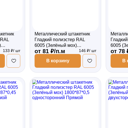
кетник
Металлический штакетник
Металли
 RAL
Гладкий полиэстер RAL
Гладкий
)
6005 (Зелёный мох)
6005 (З
от 81 ₽/п.м
от 78 
133 ₽/ шт
146 ₽/ шт
сторонний
1800*87*0,45 двухсторонний
1800*87
Фигурный
Фигурн
В корзину
В 