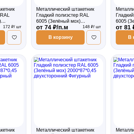
кетник
Металлический штакетник
Металли
 RAL
Гладкий полиэстер RAL
Гладкий
)
6005 (Зелёный мох)
6005 (З
от 74 ₽/п.м
от 81 
172 ₽/ шт
148 ₽/ шт
торонний
2000*87*0,45 односторонний
2000*87
Прямой
Прямой
В корзину
В 
кетник
Металлический штакетник
Металли