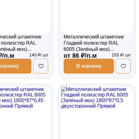
ческий штакетник
Металлический штакетник
 полиэстер RAL
Гладкий полиэстер RAL
елёный мох)
6005 (Зелёный мох)
₽/п.м
от 86 ₽/п.м
140 ₽/ шт
155 ₽/ шт
*0,5 односторонний
1800*87*0,5 двухсторонний
ый
Фигурный
корзину
В корзину