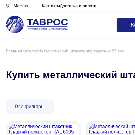
Контакты
Доставка и оплата
Москва
К
Назад в меню
Профнастил
Главная
Каталог
Металлический штакетник
Штакетник 87 мм
Металлочерепица
Купить металлический шт
Металлический штакетник
Все фильтры
Чёрный металлопрокат
Сваи винтовые