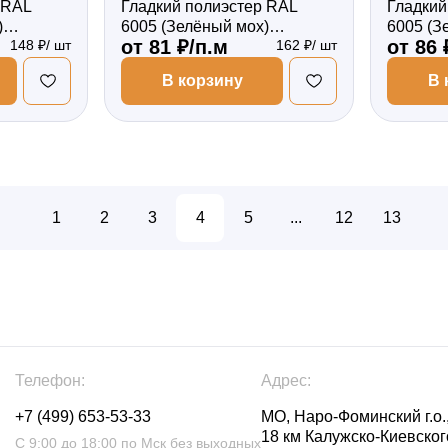
 RAL
Гладкий полиэстер RAL
Гладкий
)
6005 (Зелёный мох)
6005 (З
от 81 ₽/п.м
от 86 
148 ₽/ шт
162 ₽/ шт
сторонний
2000*87*0,45 двухсторонний
2000*87
Фигурный
Фигурн
В корзину
В 
1
2
3
4
5
...
12
13
Телефон:
Адрес:
+7 (499) 653-53-33
МО, Наро-Фоминский г.о.,
18 км Калужско-Киевского
С 9:00 до 18:00 по Мск без выходных