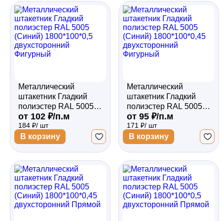
Забор
Кровля
Металлический
Металлический
Водосточная система
штакетник Гладкий
штакетник Гладкий
полиэстер RAL 5005
полиэстер RAL 5005
от 102 ₽/п.м
от 95 ₽/п.м
(Синий) 1800*100*0,5
(Синий) 1800*100*0,45
184 ₽/ шт
171 ₽/ шт
двухсторонний
двухсторонний
Профили для гипсокартона
Фигурный
Фигурный
В корзину
В корзину
Дача и сад
Другие товары