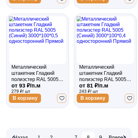
Металлический
Металлический
штакетник Гладкий
штакетник Гладкий
полиэстер RAL 5005
полиэстер RAL 5005
от 93 ₽/п.м
от 81 ₽/п.м
(Синий) 3000*100*0,5
(Синий) 3000*100*0,4
279 ₽/ шт
243 ₽/ шт
односторонний
односторонний
Прямой
Прямой
В корзину
В корзину
Назад
1
2
...
7
8
9
Вперед
...
12
1