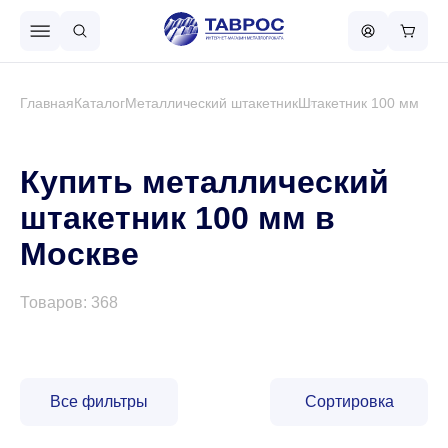
Назад в меню
Главная
Каталог
Металлический штакетник
Штакетник 100 мм
Профнастил
Купить металлический
штакетник 100 мм в
Металлочерепица
Москве
Металлический штакетник
Товаров: 368
Чёрный металлопрокат
Все фильтры
Сортировка
Сваи винтовые