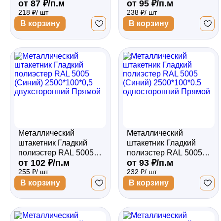
от 87 ₽/п.м
от 95 ₽/п.м
(Синий) 2500*100*0,45
(Синий) 2500*100*0,45
218 ₽/ шт
238 ₽/ шт
односторонний
двухсторонний
Прямой
Прямой
В корзину
В корзину
Металлический
Металлический
штакетник Гладкий
штакетник Гладкий
полиэстер RAL 5005
полиэстер RAL 5005
от 102 ₽/п.м
от 93 ₽/п.м
(Синий) 2500*100*0,5
(Синий) 2500*100*0,5
255 ₽/ шт
232 ₽/ шт
двухсторонний
односторонний
Прямой
Прямой
В корзину
В корзину