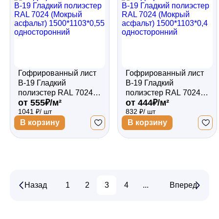
Гофрированный лист
Гофрированный лист
В-19 Гладкий
В-19 Гладкий
полиэстер RAL 7024
полиэстер RAL 7024
от 555₽/м²
от 444₽/м²
(Мокрый асфальт)
(Мокрый асфальт)
1041 ₽/ шт
832 ₽/ шт
1500*1103*0,55
1500*1103*0,4
односторонний
односторонний
В корзину
В корзину
Назад
1
2
3
4
...
14
Вперед
15