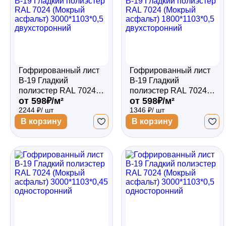
Забор
Кровля
Гофрированный лист
Гофрированный лист
В-19 Гладкий
В-19 Гладкий
полиэстер RAL 7024
полиэстер RAL 7024
Водосточная система
от 598₽/м²
от 598₽/м²
(Мокрый асфальт)
(Мокрый асфальт)
2244 ₽/ шт
1346 ₽/ шт
3000*1103*0,5
1800*1103*0,5
двухсторонний
двухсторонний
В корзину
В корзину
Профили для гипсокартона
Дача и сад
Другие товары