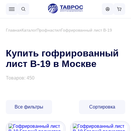
Назад в меню
Главная
Каталог
Профнастил
Гофрированный лист В-19
Профнастил
Купить гофрированный
лист В-19 в Москве
Металлочерепица
Товаров: 450
Металлический штакетник
Чёрный металлопрокат
Все фильтры
Сортировка
Сваи винтовые