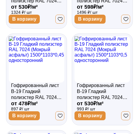
полиэстер RAL 7024
полиэстер RAL 7024
от 530₽/м²
от 598₽/м²
(Мокрый асфальт)
(Мокрый асфальт)
1324 ₽/ шт
1496 ₽/ шт
2000*1103*0,5
2000*1103*0,5
односторонний
двухсторонний
В корзину
В корзину
Гофрированный лист
Гофрированный лист
В-19 Гладкий
В-19 Гладкий
полиэстер RAL 7024
полиэстер RAL 7024
от 478₽/м²
от 530₽/м²
(Мокрый асфальт)
(Мокрый асфальт)
897 ₽/ шт
993 ₽/ шт
1500*1103*0,45
1500*1103*0,5
односторонний
односторонний
В корзину
В корзину