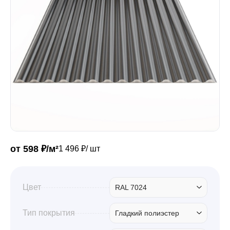
Забор
Кровля
Водосточная система
Профили для гипсокартона
от 598 ₽/м²
1 496 ₽/ шт
Дача и сад
Цвет
RAL 7024
Другие товары
Тип покрытия
Гладкий полиэстер